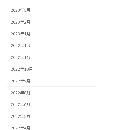
2023年3月
2023年2月
2023年1月
2022年12月
2022年11月
2022年10月
2022年9月
2022年8月
2022年6月
2022年5月
2022年4月