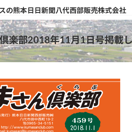
スの熊本日日新聞八代西部販売株式会社
倶楽部2018年11月1日号掲載